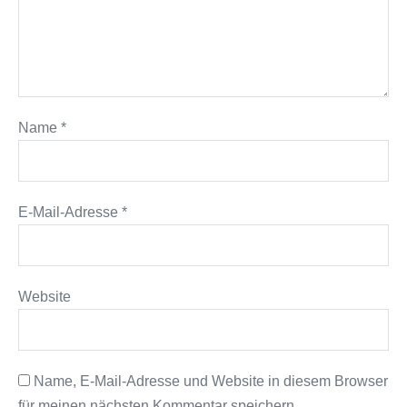
Name
*
E-Mail-Adresse
*
Website
Name, E-Mail-Adresse und Website in diesem Browser
für meinen nächsten Kommentar speichern.