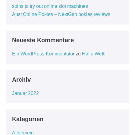
spins to try out online slot machines
Aust Online Pokies – NextGen pokies reviews
Neueste Kommentare
Ein WordPress-Kommentator
zu
Hallo Welt!
Archiv
Januar 2022
Kategorien
Allgemein